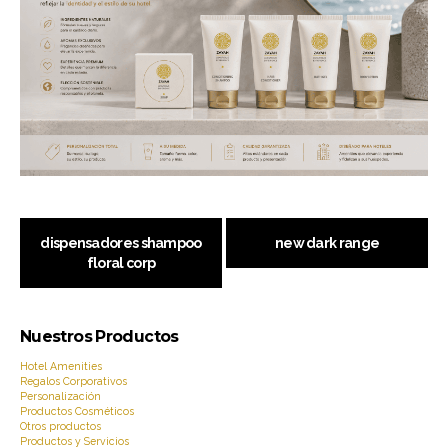
Navegación
dispensadores shampoo
new dark range
de
floral corp
entradas
Nuestros Productos
Hotel Amenities
Regalos Corporativos
Personalización
Productos Cosméticos
Otros productos
Productos y Servicios