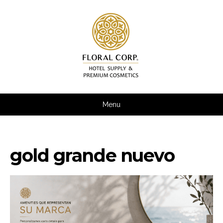
Skip
to
content
Menu
gold grande nuevo